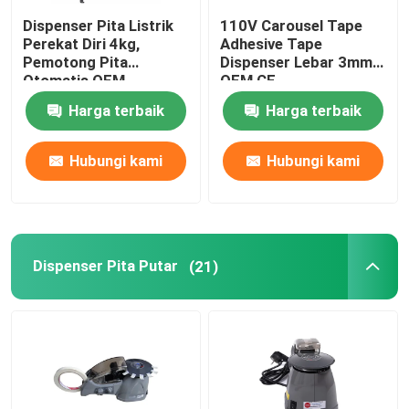
Dispenser Pita Listrik
110V Carousel Tape
Dispenser Air Hewan Peliharaan
Perekat Diri 4kg,
Adhesive Tape
Pemotong Pita
Dispenser Lebar 3mm
Otomatis OEM
OEM CE
Mesin Gelembung Mikro Untuk Anjing
Harga terbaik
Harga terbaik
Hubungi kami
Hubungi kami
Dispenser Pita Putar
(21)