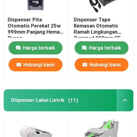
Dispenser Pita
Dispenser Tape
Otomatis Perekat 25w
Kemasan Otomatis
999mm Panjang Hemat
Ramah Lingkungan
Ruang
Gummed 999mm CE
Harga terbaik
Harga terbaik
Hubungi kami
Hubungi kami
Dispenser Label Listrik
(11)