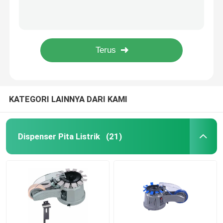
2500W Pet Drying Box 198L Double Door Air Nozzle Untuk Anjing Tengah
Kotak Pengeringan Hewan Peliharaan Otomatis 93Kg Mesin Pengering Kucing Rumah Tangga Kebisingan Rendah
Dispenser Label Listrik
Ruang Pengeringan PET Otomatis Kontrol Suhu Konversi Frekuensi Cerdas
Pintu kaca tempered Ruang Pengeringan PET 1200W, Ruang Pengering Rambut Hewan Peliharaan
Mesin Pengumpan Sekrup
Ruang Pengering Anjing Ruang Besar Pemanasan PTC Kering Cepat Dengan 4 Blower
Konsentrator Oksigen 5L
KATEGORI LAINNYA DARI KAMI
Konsentrator Oksigen 10L
Dispenser Pita Listrik
(21)
Ruang Pengeringan Hewan Peliharaan
Kotak Pengeringan Hewan Peliharaan
Toilet Pintar Kucing