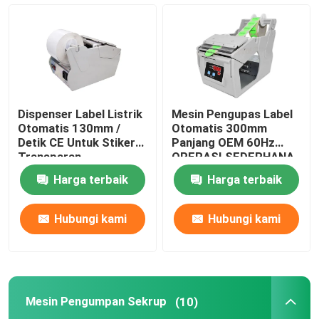
Dispenser Label Listrik
Mesin Pengumpan Sekrup
Dispenser Label Listrik
Mesin Pengupas Label
Konsentrator Oksigen 5L
Otomatis 130mm /
Otomatis 300mm
Detik CE Untuk Stiker
Panjang OEM 60Hz
Transparan
OPERASI SEDERHANA
Konsentrator Oksigen 10L
Harga terbaik
Harga terbaik
Ruang Pengeringan Hewan Peliharaan
Hubungi kami
Hubungi kami
Kotak Pengeringan Hewan Peliharaan
Mesin Pengumpan Sekrup
(10)
Toilet Pintar Kucing