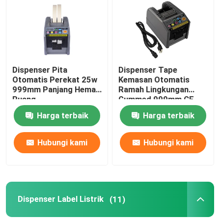
Tur Pabrik
Kontrol kualitas
Dispenser Pita
Dispenser Tape
Otomatis Perekat 25w
Kemasan Otomatis
999mm Panjang Hemat
Ramah Lingkungan
Hubungi kami
Ruang
Gummed 999mm CE
Harga terbaik
Harga terbaik
Berita
Hubungi kami
Hubungi kami
Dispenser Pita Listrik
Dispenser Pita Putar
Dispenser Label Listrik
(11)
Dispenser Pita Otomatis