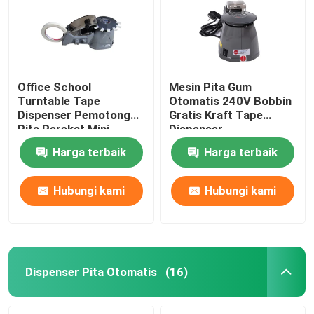
Office School
Mesin Pita Gum
Turntable Tape
Otomatis 240V Bobbin
Dispenser Pemotong
Gratis Kraft Tape
Pita Perekat Mini
Dispenser
Harga terbaik
Harga terbaik
Hubungi kami
Hubungi kami
Rumah
Produk
Dispenser Pita Otomatis
(16)
Tentang kami