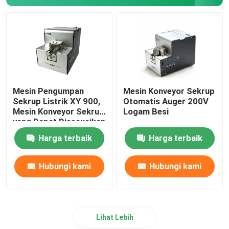
Dispenser Air Hewan Peliharaan
Mesin Gelembung Mikro Untuk Anjing
Mesin Pengumpan
Mesin Konveyor Sekrup
Sekrup Listrik XY 900,
Otomatis Auger 200V
Mesin Konveyor Sekrup
Logam Besi
yang Dapat Disesuaikan
Harga terbaik
Harga terbaik
Hubungi kami
Hubungi kami
Lihat Lebih