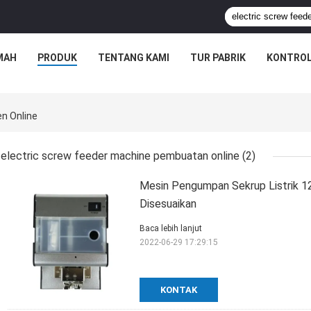
MAH
PRODUK
TENTANG KAMI
TUR PABRIK
KONTROL
n Online
electric screw feeder machine pembuatan online
(2)
Mesin Pengumpan Sekrup Listrik 
Disesuaikan
Baca lebih lanjut
2022-06-29 17:29:15
KONTAK