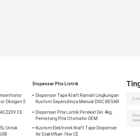
Tin
Dispenser Pita Listrik
nsentrator
Dispenser Tape Kraft Ramah Lingkungan
or Oksigen 5
Kustom Sepenuhnya Manual DISC BESAR
13mm
L AC220V CE
Dispenser Pita Listrik Perekat Diri 4kg,
Pemotong Pita Otomatis OEM
5L Untuk
Kustom Elektronik Kraft Tape Dispenser
5DB
Air Diaktifkan 16w CE