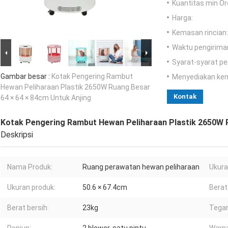
Kuantitas min Or
Harga:
Kemasan rincian:
Waktu pengirima
Syarat-syarat p
Gambar besar :
Kotak Pengering Rambut
Menyediakan ke
Hewan Peliharaan Plastik 2650W Ruang Besar
Kontak
64 × 64 × 84cm Untuk Anjing
Kotak Pengering Rambut Hewan Peliharaan Plastik 2650W R
Deskripsi
Nama Produk:
Ruang perawatan hewan peliharaan
Ukura
Ukuran produk:
50.6 × 67.4cm
Berat
Berat bersih:
23kg
Tegan