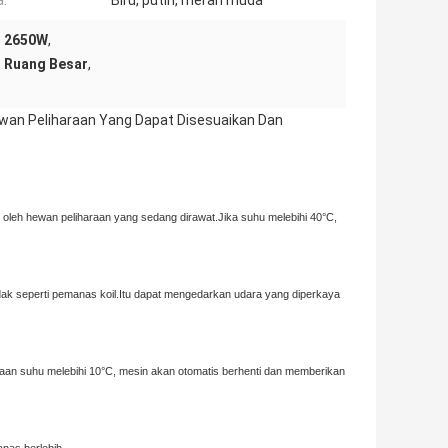
:
Biru, putih, merah muda
n 2650W
,
 Ruang Besar
,
ewan Peliharaan Yang Dapat Disesuaikan Dan
 oleh hewan peliharaan yang sedang dirawat.Jika suhu melebihi 40°C,
ak seperti pemanas koil.Itu dapat mengedarkan udara yang diperkaya
daan suhu melebihi 10°C, mesin akan otomatis berhenti dan memberikan