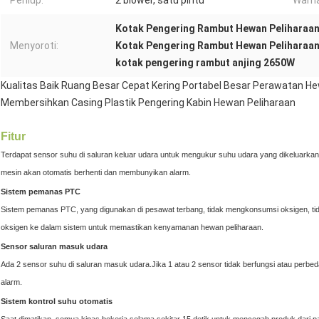
Peniup:
2 blower, satu pintu
Warna
Kotak Pengering Rambut Hewan Peliharaa
Menyoroti:
Kotak Pengering Rambut Hewan Peliharaan
kotak pengering rambut anjing 2650W
Kualitas Baik Ruang Besar Cepat Kering Portabel Besar Perawatan H
Membersihkan Casing Plastik Pengering Kabin Hewan Peliharaan
Fitur
Terdapat sensor suhu di saluran keluar udara untuk mengukur suhu udara yang dikeluarkan
mesin akan otomatis berhenti dan membunyikan alarm.
Sistem pemanas PTC
Sistem pemanas PTC, yang digunakan di pesawat terbang, tidak mengkonsumsi oksigen, tid
oksigen ke dalam sistem untuk memastikan kenyamanan hewan peliharaan.
Sensor saluran masuk udara
Ada 2 sensor suhu di saluran masuk udara.Jika 1 atau 2 sensor tidak berfungsi atau perbe
alarm.
Sistem kontrol suhu otomatis