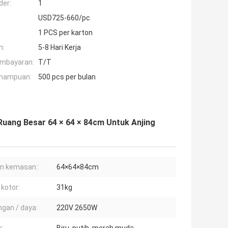
der:
1
USD725-660/pc
1 PCS per karton
n:
5-8 Hari Kerja
embayaran:
T/T
mampuan:
500 pcs per bulan
uang Besar 64 × 64 × 84cm Untuk Anjing
n kemasan::
64×64×84cm
 kotor:
31kg
gan / daya:
220V 2650W