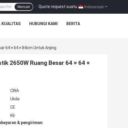
Quote request suatu
|
Indonesian
Mencari
 KUALITAS
HUBUNGI KAMI
BERITA
r 64 × 64 × 84cm Untuk Anjing
tik 2650W Ruang Besar 64 × 64 ×
CINA
Ukda
CE
K6
mbayaran & pengiriman: