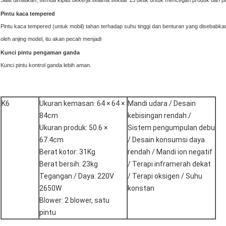
Saat dimatikan, semua kipas bekerja selama sekitar 15 detik untuk mencegah produk dari pa
Pintu kaca tempered
Pintu kaca tempered (untuk mobil) tahan terhadap suhu tinggi dan benturan yang disebabk
oleh anjing model, itu akan pecah menjadi
Kunci pintu pengaman ganda
Kunci pintu kontrol ganda lebih aman.
K6
Ukuran kemasan: 64 × 64 ×
Mandi udara / Desain
84cm
kebisingan rendah /
Ukuran produk: 50.6 ×
Sistem pengumpulan debu
67.4cm
/ Desain konsumsi daya
Berat kotor: 31Kg
rendah / Mandi ion negatif
Berat bersih: 23kg
/ Terapi inframerah dekat
Tegangan / Daya: 220V
/ Terapi oksigen / Suhu
2650W
konstan
Blower: 2 blower, satu
pintu