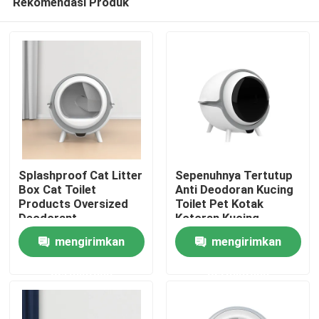
Rekomendasi Produk
Splashproof Cat Litter
Sepenuhnya Tertutup
Box Cat Toilet
Anti Deodoran Kucing
Products Oversized
Toilet Pet Kotak
Deodorant
Kotoran Kucing
Rumah
Dengan Tutup 220V
mengirimkan
mengirimkan
Produk
permintaan
permintaan
Tentang kami