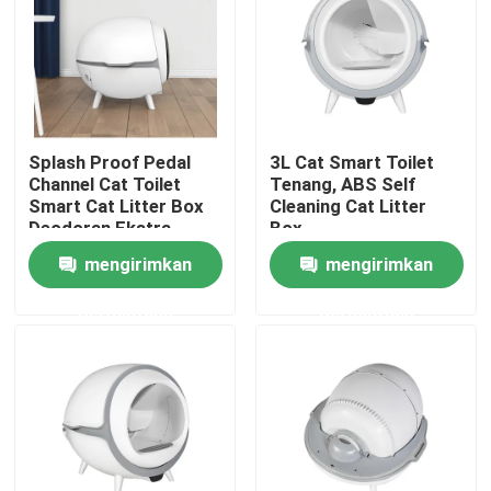
Tur Pabrik
Kontrol kualitas
Splash Proof Pedal
3L Cat Smart Toilet
Channel Cat Toilet
Tenang, ABS Self
Hubungi kami
Smart Cat Litter Box
Cleaning Cat Litter
Deodoran Ekstra
Box
Besar
mengirimkan
mengirimkan
Berita
permintaan
permintaan
Dispenser Pita Listrik
Dispenser Pita Putar
Dispenser Pita Otomatis