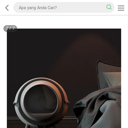
2
/
7