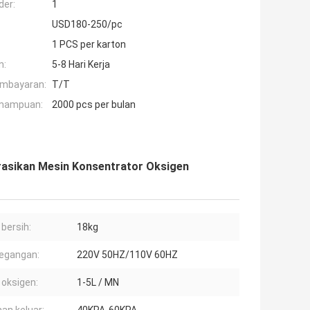
der:
1
USD180-250/pc
1 PCS per karton
n:
5-8 Hari Kerja
embayaran:
T/T
mampuan:
2000 pcs per bulan
asikan Mesin Konsentrator Oksigen
 bersih:
18kg
 tegangan:
220V 50HZ/110V 60HZ
 oksigen:
1-5L / MN