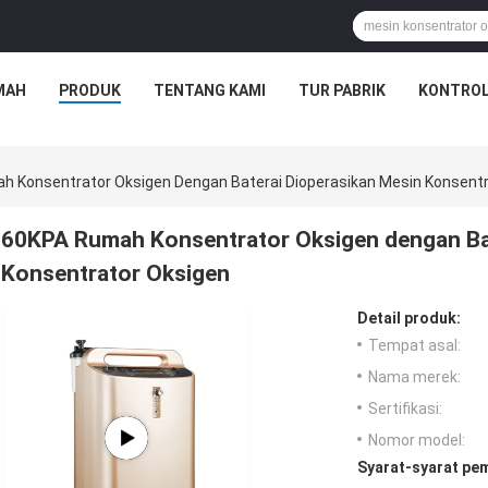
MAH
PRODUK
TENTANG KAMI
TUR PABRIK
KONTROL
 Konsentrator Oksigen Dengan Baterai Dioperasikan Mesin Konsentr
60KPA Rumah Konsentrator Oksigen dengan Bat
Konsentrator Oksigen
Detail produk:
Tempat asal:
Nama merek:
Sertifikasi:
Nomor model:
Syarat-syarat pe