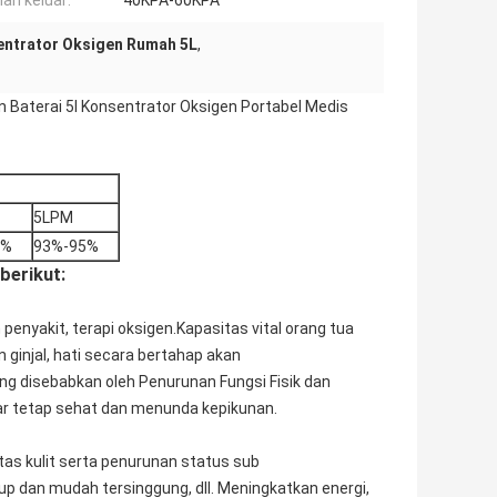
an keluar:
40KPA-60KPA
ntrator Oksigen Rumah 5L
,
 Baterai 5l Konsentrator Oksigen Portabel Medis
5LPM
5%
93%-95%
berikut:
nyakit, terapi oksigen.Kapasitas vital orang tua
 ginjal, hati secara bertahap akan
g disebabkan oleh Penurunan Fungsi Fisik dan
ar tetap sehat dan menunda kepikunan.
itas kulit serta penurunan status sub
 dan mudah tersinggung, dll. Meningkatkan energi,