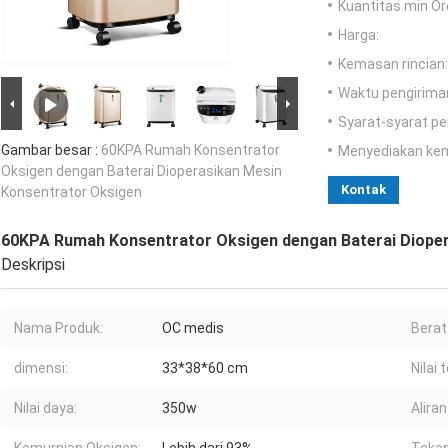
Kuantitas min Or
Harga:
Kemasan rincian:
Waktu pengirima
Syarat-syarat p
Gambar besar :
60KPA Rumah Konsentrator
Menyediakan ke
Oksigen dengan Baterai Dioperasikan Mesin
Kontak
Konsentrator Oksigen
60KPA Rumah Konsentrator Oksigen dengan Baterai Dioper
Deskripsi
Nama Produk:
OC medis
Berat
dimensi:
33*38*60 cm
Nilai
Nilai daya:
350w
Aliran