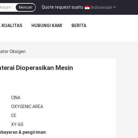
Quote request suatu
|
Indonesian
Mencari
 KUALITAS
HUBUNGI KAMI
BERITA
ator Oksigen
erai Dioperasikan Mesin
CINA
OXYGENIC AREA
CE
XY-6S
mbayaran & pengiriman: