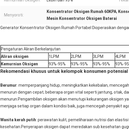
Kemurnian Oksigen:
Lebih dari 93%
Tekan
Konsentrator Oksigen Rumah 60KPA
,
Konse
Menyoroti:
Mesin Konsentrator Oksigen Baterai
Generator Konsentrator Oksigen Rumah Portabel Dioperasikan dengan
Pengaturan Aliran Berkelanjutan
Aliran oksigen
1LPM
2LPM
3LPM
4LPM
Kemurnian Oksigen
93%-95%
93%-95%
93%-95%
93%-9
Rekomendasi khusus untuk kelompok konsumen potensial 
Berumur
: memperpanjang hidup, meningkatkan kekebalan, mencegah pe
menurun dengan cepat; beberapa organ vital seperti jantung, otak, dan
menurun.Pengambilan oksigen akan menutupi kekurangan oksigen yan
menjaga setiap organ dalam kondisi baik, juga mencegah penyakit ag
Wanita kerah putih
: perawatan kulit, pemeliharaan nutrisi dan elastis
kesehatan.Penyerapan oksigen dapat meredakan sub kesehatan gugup