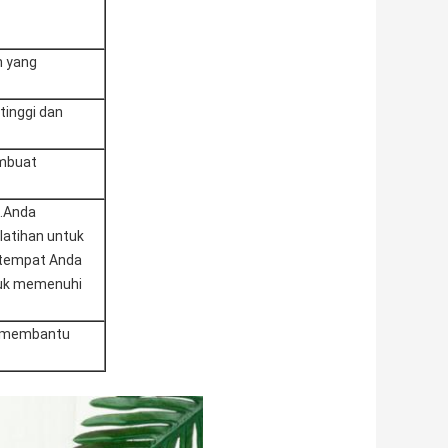
n yang
tinggi dan
embuat
n.Anda
latihan untuk
e tempat Anda
tuk memenuhi
ga membantu