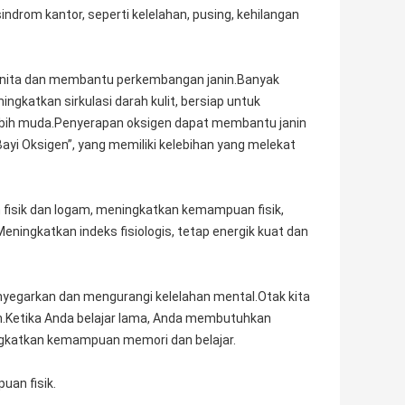
indrom kantor, seperti kelelahan, pusing, kehilangan
 wanita dan membantu perkembangan janin.Banyak
katkan sirkulasi darah kulit, bersiap untuk
 lebih muda.Penyerapan oksigen dapat membantu janin
yi Oksigen”, yang memiliki kelebihan yang melekat
 fisik dan logam, meningkatkan kemampuan fisik,
ningkatkan indeks fisiologis, tetap energik kuat dan
nyegarkan dan mengurangi kelelahan mental.Otak kita
.Ketika Anda belajar lama, Anda membutuhkan
gkatkan kemampuan memori dan belajar.
an fisik.