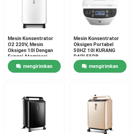
Tur Pabrik
Kontrol kualitas
Mesin Konsentrator
Mesin Konsentrator
O2 220V, Mesin
Oksigen Portabel
Oksigen 10l Dengan
50HZ 10l KURANG
Hubungi kami
Fungsi Atomisasi
DARI 55DB
mengirimkan
mengirimkan
Berita
permintaan
permintaan
Dispenser Pita Listrik
Dispenser Pita Putar
Dispenser Pita Otomatis