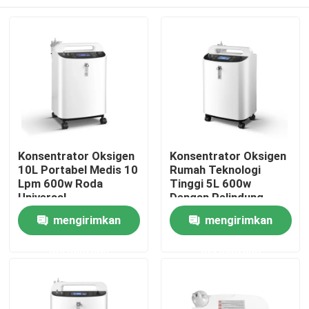
Konsentrator Oksigen
Konsentrator Oksigen
10L Portabel Medis 10
Rumah Teknologi
Lpm 600w Roda
Tinggi 5L 600w
Universal
Dengan Pelindung
Terlalu Panas
Rumah
mengirimkan
mengirimkan
permintaan
permintaan
Produk
Tentang kami