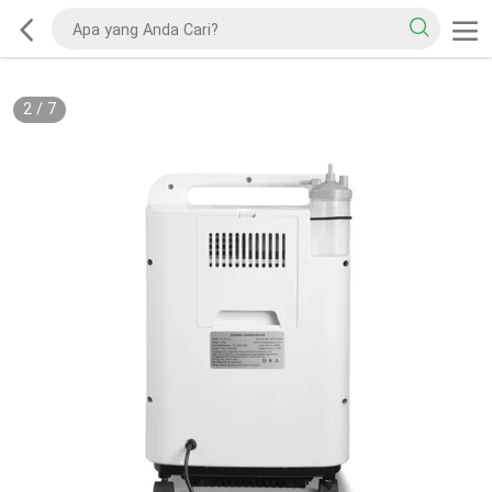
2
/
7