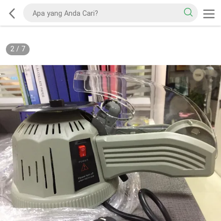
2
/
7