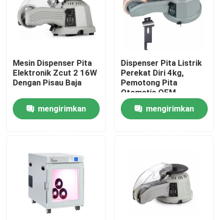
Tur Pabrik
Kontrol kualitas
Mesin Dispenser Pita
Dispenser Pita Listrik
Elektronik Zcut 2 16W
Perekat Diri 4kg,
Dengan Pisau Baja
Pemotong Pita
Hubungi kami
Otomatis OEM
mengirimkan
mengirimkan
Berita
permintaan
permintaan
Dispenser Pita Listrik
Dispenser Pita Putar
Dispenser Pita Otomatis