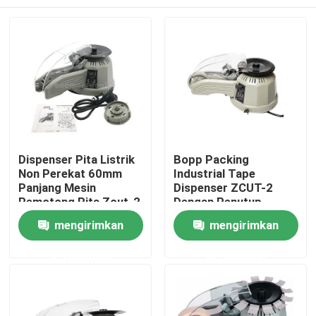
Dispenser Pita Listrik
Bopp Packing
Non Perekat 60mm
Industrial Tape
Panjang Mesin
Dispenser ZCUT-2
Pemotong Pita Zcut-2
Dengan Penutup
Pengaman
Rumah
mengirimkan
mengirimkan
permintaan
permintaan
Produk
Tentang kami