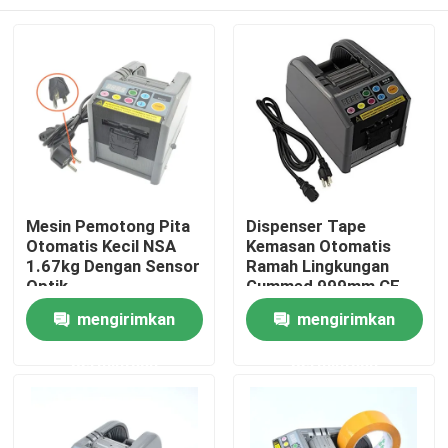
Mesin Pemotong Pita
Dispenser Tape
Otomatis Kecil NSA
Kemasan Otomatis
1.67kg Dengan Sensor
Ramah Lingkungan
Optik
Gummed 999mm CE
Rumah
mengirimkan
mengirimkan
permintaan
permintaan
Produk
Tentang kami