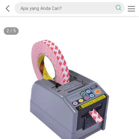
2
/
5