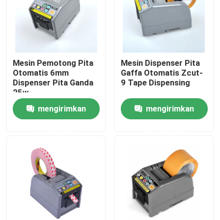
Tur Pabrik
Kontrol kualitas
Mesin Pemotong Pita
Mesin Dispenser Pita
Otomatis 6mm
Gaffa Otomatis Zcut-
Dispenser Pita Ganda
9 Tape Dispensing
Hubungi kami
25w
mengirimkan
mengirimkan
Berita
permintaan
permintaan
Dispenser Pita Listrik
Dispenser Pita Putar
Dispenser Pita Otomatis