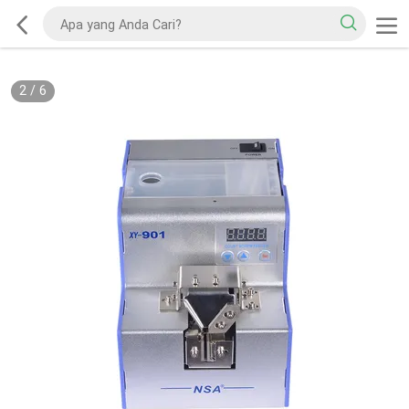
2
/
6