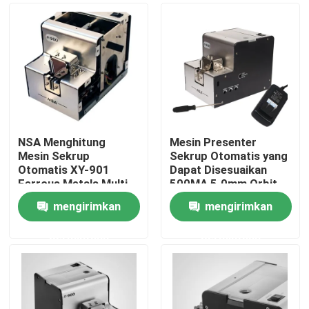
NSA Menghitung
Mesin Presenter
Mesin Sekrup
Sekrup Otomatis yang
Otomatis XY-901
Dapat Disesuaikan
Ferrous Metals Multi
500MA 5.0mm Orbit
Engineering
Akurat
mengirimkan
mengirimkan
Rumah
permintaan
permintaan
Produk
Tentang kami