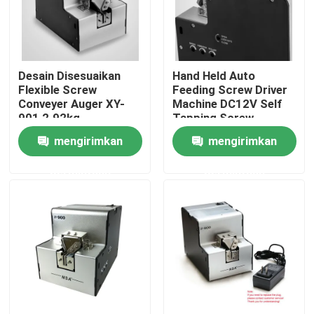
Tur Pabrik
Desain Disesuaikan
Hand Held Auto
Kontrol kualitas
Flexible Screw
Feeding Screw Driver
Conveyer Auger XY-
Machine DC12V Self
901 2.92kg
Tapping Screw
Hubungi kami
mengirimkan
mengirimkan
permintaan
permintaan
Berita
Dispenser Pita Listrik
Dispenser Pita Putar
Dispenser Pita Otomatis