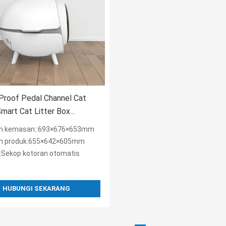
Proof Pedal Channel Cat
Smart Cat Litter Box
n Ekstra Besar
n kemasan::693×676×653mm
n produk:655×642×605mm
Sekop kotoran otomatis
HUBUNGI SEKARANG