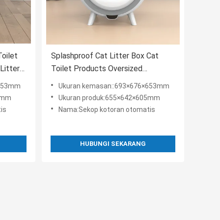
oilet
Splashproof Cat Litter Box Cat
Litter
Toilet Products Oversized
Deodorant
×653mm
Ukuran kemasan::693×676×653mm
5mm
Ukuran produk:655×642×605mm
is
Nama:Sekop kotoran otomatis
HUBUNGI SEKARANG