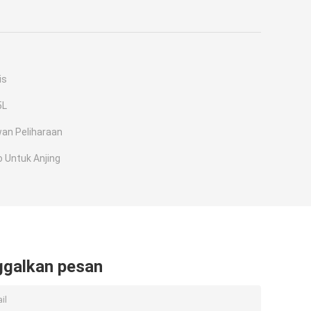
is
5L
an Peliharaan
 Untuk Anjing
ggalkan pesan