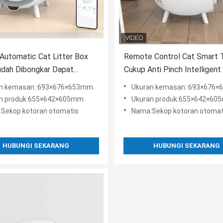
utomatic Cat Litter Box
Remote Control Cat Smart T
dah Dibongkar Dapat
Cukup Anti Pinch Intelligent 
ikan
Box
n kemasan::693×676×653mm
Ukuran kemasan::693×676
n produk:655×642×605mm
Ukuran produk:655×642×60
Sekop kotoran otomatis
Nama:Sekop kotoran otomat
HUBUNGI SEKARANG
HUBUNGI SEKARANG