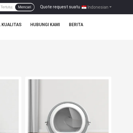
Quote request suatu
|
Indonesian
Mencari
 KUALITAS
HUBUNGI KAMI
BERITA