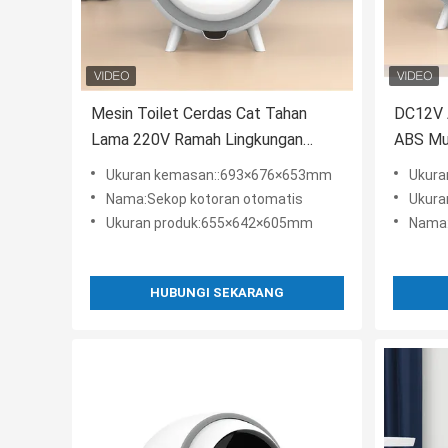
Mesin Toilet Cerdas Cat Tahan
DC12V A
Lama 220V Ramah Lingkungan
ABS Mu
Tertutup Sepenuhnya
Disesua
Ukuran kemasan::693×676×653mm
Ukura
Nama:Sekop kotoran otomatis
Ukura
Ukuran produk:655×642×605mm
Nama:
HUBUNGI SEKARANG