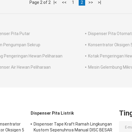
Page 2 of 2
|<
<<
1
2
>>
>|
enser Pita Putar
Dispenser Pita Otomat
n Pengumpan Sekrup
Konsentrator Oksigen 
g Pengeringan Hewan Peliharaan
Kotak Pengeringan Hew
enser Air Hewan Peliharaan
Mesin Gelembung Mikro
Tin
Dispenser Pita Listrik
nsentrator
Dispenser Tape Kraft Ramah Lingkungan
or Oksigen 5
Kustom Sepenuhnya Manual DISC BESAR