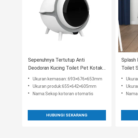
Sepenuhnya Tertutup Anti
Splash 
Deodoran Kucing Toilet Pet Kotak
Toilet 
Kotoran Kucing Dengan Tutup 220V
Deodora
Ukuran kemasan::693×676×653mm
Ukura
Ukuran produk:655×642×605mm
Ukura
Nama:Sekop kotoran otomatis
Nama:
HUBUNGI SEKARANG