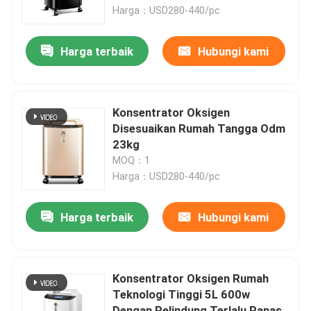
Harga：USD280-440/pc
Tur Pabrik
Harga terbaik
Hubungi kami
Kontrol kualitas
Konsentrator Oksigen
Hubungi kami
Disesuaikan Rumah Tangga Odm
23kg
MOQ：1
Berita
Harga：USD280-440/pc
Dispenser Pita Listrik
Harga terbaik
Hubungi kami
Dispenser Pita Putar
Konsentrator Oksigen Rumah
Teknologi Tinggi 5L 600w
Dispenser Pita Otomatis
Dengan Pelindung Terlalu Panas