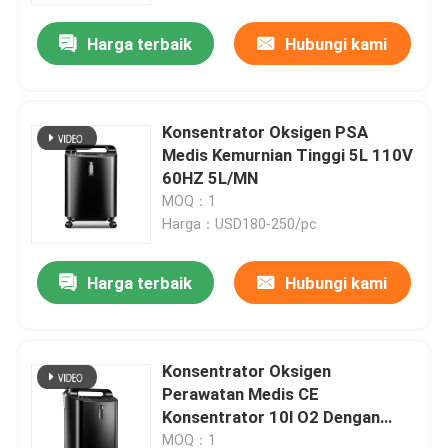
Harga terbaik
Hubungi kami
Konsentrator Oksigen PSA
Medis Kemurnian Tinggi 5L 110V
60HZ 5L/MN
MOQ：1
Harga：USD180-250/pc
Harga terbaik
Hubungi kami
Rumah
Konsentrator Oksigen
Produk
Perawatan Medis CE
Konsentrator 10l O2 Dengan
Aliran Ganda
Tentang kami
MOQ：1