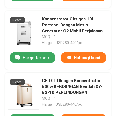
Konsentrator Oksigen 10L
Portabel Dengan Mesin
Generator O2 Mobil Perjalanan
Baterai
MOQ：1
Harga：USD280-440/pc
Harga terbaik
Hubungi kami
CE 10L Oksigen Konsentrator
600w KEBISINGAN Rendah XY-
6S-10 PERLINDUNGAN
OVERHEATING
MOQ：1
Harga：USD280-440/pc