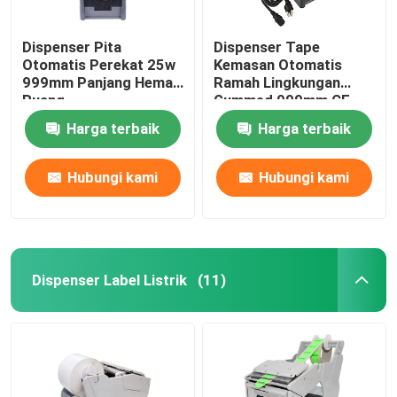
Dispenser Pita
Dispenser Tape
Otomatis Perekat 25w
Kemasan Otomatis
999mm Panjang Hemat
Ramah Lingkungan
Ruang
Gummed 999mm CE
Harga terbaik
Harga terbaik
Hubungi kami
Hubungi kami
Dispenser Label Listrik
(11)