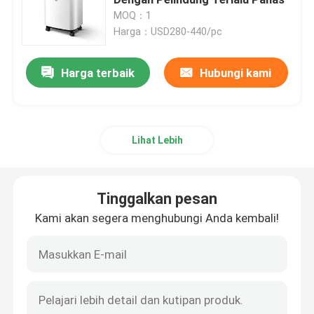
MOQ：1
Harga：USD280-440/pc
Dispenser Label Listrik
Harga terbaik
Hubungi kami
Mesin Pengumpan Sekrup
Konsentrator Oksigen 5L
Lihat Lebih
Konsentrator Oksigen 10L
Tinggalkan pesan
Ruang Pengeringan Hewan Peliharaan
Kami akan segera menghubungi Anda kembali!
Kotak Pengeringan Hewan Peliharaan
Toilet Pintar Kucing