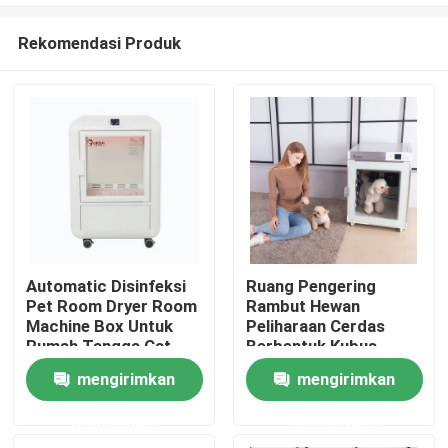
Rekomendasi Produk
Automatic Disinfeksi
Ruang Pengering
Pet Room Dryer Room
Rambut Hewan
Rumah
Machine Box Untuk
Peliharaan Cerdas
Rumah Tangga Cat
Berbentuk Kubus
Dryer K5 1 - 9 Unit
Kotak Pengeringan
mengirimkan
mengirimkan
Produk
Hewan Peliharaan
Otomatis Untuk
permintaan
permintaan
Kucing Teddy
Tentang kami