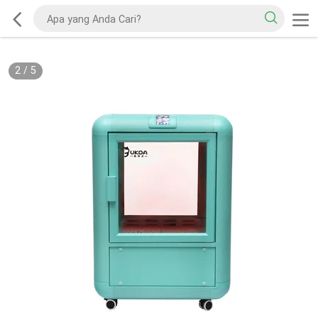
2
/
5