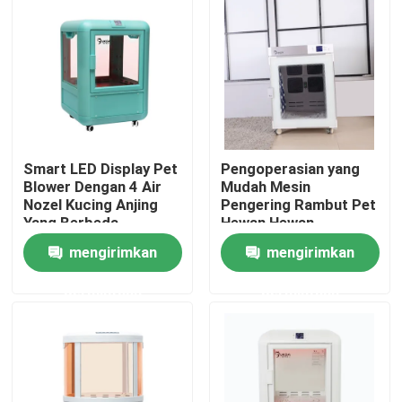
Tur Pabrik
Kontrol kualitas
Hubungi kami
Smart LED Display Pet
Pengoperasian yang
Blower Dengan 4 Air
Mudah Mesin
Nozel Kucing Anjing
Pengering Rambut Pet
Berita
Yang Berbeda
Hewan Hewan
Peliharaan Pengering
mengirimkan
mengirimkan
Udara Hangat
Dispenser Pita Listrik
permintaan
permintaan
Dispenser Pita Putar
Dispenser Pita Otomatis