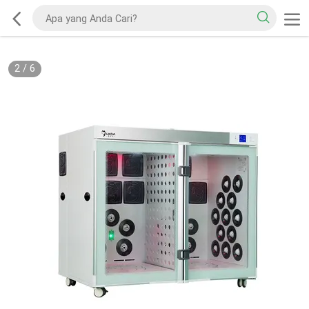
2
/
6