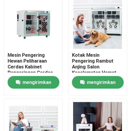
Tur Pabrik
Kontrol kualitas
Hubungi kami
Mesin Pengering
Kotak Mesin
Hewan Peliharaan
Pengering Rambut
Cerdas Kabinet
Anjing Salon
Berita
Pengeringan Cerdas
Keselamatan Hemat
Untuk Anjing
Energi Untuk Anjing
mengirimkan
mengirimkan
Besar
Dispenser Pita Listrik
permintaan
permintaan
Dispenser Pita Putar
Dispenser Pita Otomatis