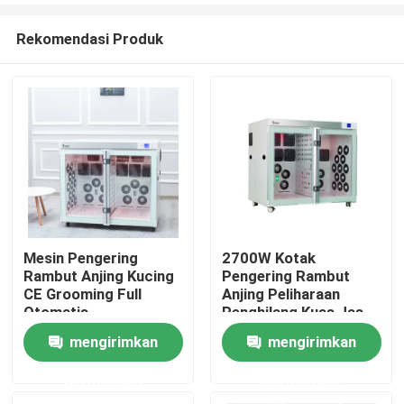
Rekomendasi Produk
Mesin Pengering
2700W Kotak
Rambut Anjing Kucing
Pengering Rambut
Rumah
CE Grooming Full
Anjing Peliharaan
Otomatis
Penghilang Kuas Jas
Hujan Grooming Lint
mengirimkan
mengirimkan
Produk
permintaan
permintaan
Tentang kami