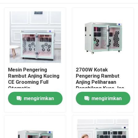
Mesin Pengering
2700W Kotak
Rambut Anjing Kucing
Pengering Rambut
CE Grooming Full
Anjing Peliharaan
Otomatis
Penghilang Kuas Jas
Hujan Grooming Lint
Rumah
mengirimkan
mengirimkan
permintaan
permintaan
Produk
Tentang kami