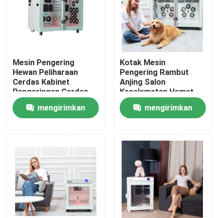
Tur Pabrik
Kontrol kualitas
Mesin Pengering
Kotak Mesin
Hewan Peliharaan
Pengering Rambut
Cerdas Kabinet
Anjing Salon
Hubungi kami
Pengeringan Cerdas
Keselamatan Hemat
Untuk Anjing
Energi Untuk Anjing
mengirimkan
mengirimkan
Besar
Berita
permintaan
permintaan
Dispenser Pita Listrik
Dispenser Pita Putar
Dispenser Pita Otomatis