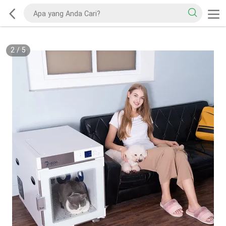
2
/
5