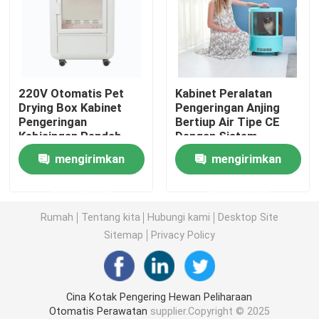
Dispenser Label Listrik
Mesin Pengumpan Sekrup
220V Otomatis Pet
Kabinet Peralatan
Drying Box Kabinet
Pengeringan Anjing
Pengeringan
Bertiup Air Tipe CE
Konsentrator Oksigen 5L
Kebisingan Rendah
Dengan Sistem
Perawatan Anjing
Pengumpulan Debu
mengirimkan
mengirimkan
Konsentrator Oksigen 10L
permintaan
permintaan
Ruang Pengeringan Hewan Peliharaan
Rumah
Tentang kita
Hubungi kami
Desktop Site
Sitemap
Privacy Policy
Kotak Pengeringan Hewan Peliharaan
Cina Kotak Pengering Hewan Peliharaan
Toilet Pintar Kucing
Otomatis Perawatan
supplier.Copyright © 2025