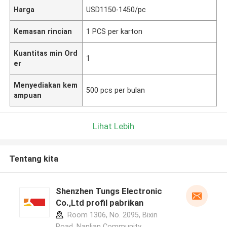
Harga
USD1150-1450/pc
Kemasan rincian
1 PCS per karton
Kuantitas min Ord
1
er
Menyediakan kem
500 pcs per bulan
ampuan
Lihat Lebih
Tentang kita
Shenzhen Tungs Electronic
Co.,Ltd profil pabrikan
Room 1306, No. 2095, Bixin
Road, Nanlian Community,