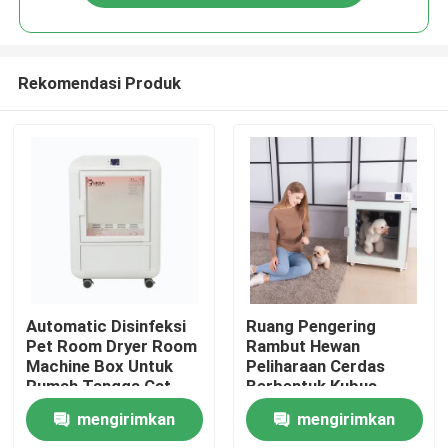
Rekomendasi Produk
Rumah
Automatic Disinfeksi
Ruang Pengering
Pet Room Dryer Room
Rambut Hewan
Machine Box Untuk
Peliharaan Cerdas
Produk
Rumah Tangga Cat
Berbentuk Kubus
Dryer K5 1 - 9 Unit
Kotak Pengeringan
mengirimkan
mengirimkan
Hewan Peliharaan
Tentang kami
Otomatis Untuk