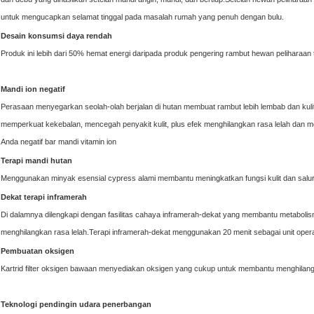
untuk mengucapkan selamat tinggal pada masalah rumah yang penuh dengan bulu.
Desain konsumsi daya rendah
Produk ini lebih dari 50% hemat energi daripada produk pengering rambut hewan peliharaan tr
Mandi ion negatif
Perasaan menyegarkan seolah-olah berjalan di hutan membuat rambut lebih lembab dan kuli
memperkuat kekebalan, mencegah penyakit kulit, plus efek menghilangkan rasa lelah da
Anda negatif bar mandi vitamin ion
Terapi mandi hutan
Menggunakan minyak esensial cypress alami membantu meningkatkan fungsi kulit dan salura
Dekat terapi inframerah
Di dalamnya dilengkapi dengan fasilitas cahaya inframerah-dekat yang membantu metaboli
menghilangkan rasa lelah.Terapi inframerah-dekat menggunakan 20 menit sebagai unit operasi
Pembuatan oksigen
Kartrid filter oksigen bawaan menyediakan oksigen yang cukup untuk membantu menghilang
Teknologi pendingin udara penerbangan