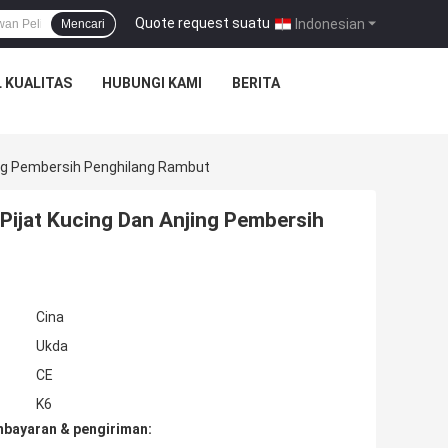
Quote request suatu
|
Indonesian
Mencari
 KUALITAS
HUBUNGI KAMI
BERITA
ing Pembersih Penghilang Rambut
Pijat Kucing Dan Anjing Pembersih
Cina
Ukda
CE
K6
mbayaran & pengiriman: