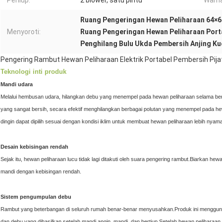
Peniup:
2 blower, satu pintu
Warna
Ruang Pengeringan Hewan Peliharaan 64×
Menyoroti:
Ruang Pengeringan Hewan Peliharaan Port
Penghilang Bulu Ukda Pembersih Anjing Ku
Pengering Rambut Hewan Peliharaan Elektrik Portabel Pembersih Pija
Teknologi inti produk
Mandi udara
Melalui hembusan udara, hilangkan debu yang menempel pada hewan peliharaan selama bero
yang sangat bersih, secara efektif menghilangkan berbagai polutan yang menempel pada h
dingin dapat dipilih sesuai dengan kondisi iklim untuk membuat hewan peliharaan lebih nyam
Desain kebisingan rendah
Sejak itu, hewan peliharaan lucu tidak lagi ditakuti oleh suara pengering rambut.Biarkan h
mandi dengan kebisingan rendah.
Sistem pengumpulan debu
Rambut yang beterbangan di seluruh rumah benar-benar menyusahkan.Produk ini menggunakan
dan debu yang dihasilkan setelah mandi angin, mandi, dan bertiup.Setelah hewan peliharaan