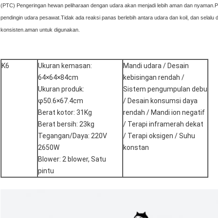
(PTC) Pengeringan hewan peliharaan dengan udara akan menjadi lebih aman dan nyaman.Pr
pendingin udara pesawat.Tidak ada reaksi panas berlebih antara udara dan koil, dan sel
konsisten.aman untuk digunakan.
K6
Ukuran kemasan:
Mandi udara / Desain
64×64×84cm
kebisingan rendah /
Ukuran produk:
Sistem pengumpulan debu
φ50.6×67.4cm
/ Desain konsumsi daya
Berat kotor: 31Kg
rendah / Mandi ion negatif
Berat bersih: 23kg
/ Terapi inframerah dekat
Tegangan/Daya: 220V
/ Terapi oksigen / Suhu
2650W
konstan
Blower: 2 blower, Satu
pintu