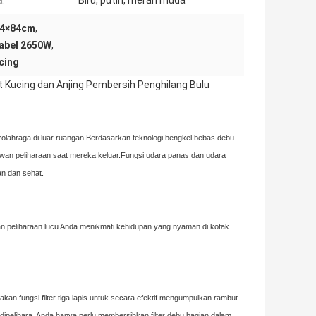
:
Biru, putih, merah muda
64×84cm
,
abel 2650W
,
cing
t Kucing dan Anjing Pembersih Penghilang Bulu
lahraga di luar ruangan.Berdasarkan teknologi bengkel bebas debu
ewan peliharaan saat mereka keluar.Fungsi udara panas dan udara
an dan sehat.
ewan peliharaan lucu Anda menikmati kehidupan yang nyaman di kotak
 fungsi filter tiga lapis untuk secara efektif mengumpulkan rambut
 dipelihara, Anda hanya perlu membersihkan filter debu bagian dalam