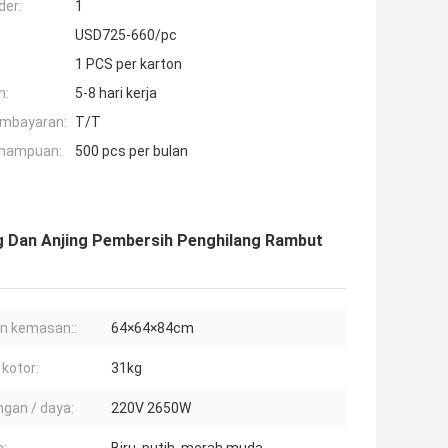
der:
1
USD725-660/pc
1 PCS per karton
n:
5-8 hari kerja
embayaran:
T/T
mampuan:
500 pcs per bulan
ng Dan Anjing Pembersih Penghilang Rambut
n kemasan::
64×64×84cm
 kotor:
31kg
gan / daya:
220V 2650W