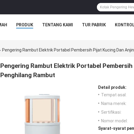
MAH
PRODUK
TENTANG KAMI
TUR PABRIK
KONTROL
Pengering Rambut Elektrik Portabel Pembersih Pijat Kucing Dan Anj
Pengering Rambut Elektrik Portabel Pembersih 
Penghilang Rambut
Detail produk:
Tempat asal:
Nama merek:
Sertifikasi:
Nomor model:
Syarat-syarat pe